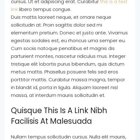
cursus. Ut et adipiscing erat. Curabitur
this is a text
link
libero tempus congue.
Duis mattis laoreet neque, et ornare neque
sollicitudin at. Proin sagittis dolor sed mi
elementum pretium. Donec et justo ante. Vivamus
egestas sodales est, eu rhoncus urna semper eu.
Cum sociis natoque penatibus et magnis dis
parturient montes, nascetur ridiculus mus. Integer
tristique elit lobortis purus bibendum, quis dictum
metus mattis. Phasellus posuere felis sed eros
porttitor mattis. Curabitur massa magna, tempor
in blandit id, porta in ligula. Aliquam laoreet nisl
massa, at interdum mauris sollicitudin et.
Quisque This Is A Link Nibh
Facilisis At Malesuada
Nullam tempus sollicitudin cursus. Nulla elit mauris,