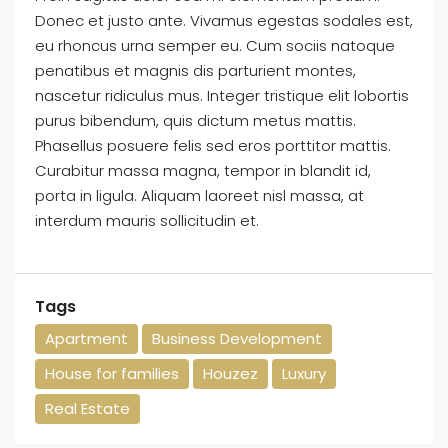
Donec et justo ante. Vivamus egestas sodales est,
eu rhoncus urna semper eu. Cum sociis natoque
penatibus et magnis dis parturient montes,
nascetur ridiculus mus. Integer tristique elit lobortis
purus bibendum, quis dictum metus mattis.
Phasellus posuere felis sed eros porttitor mattis.
Curabitur massa magna, tempor in blandit id,
porta in ligula. Aliquam laoreet nisl massa, at
interdum mauris sollicitudin et.
Tags
Apartment
Business Development
House for families
Houzez
Luxury
Real Estate